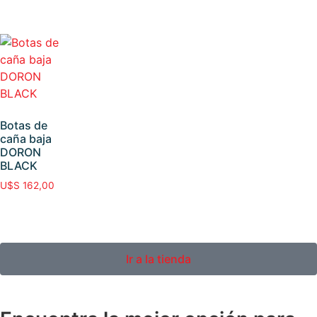
Botas de
caña baja
DORON
BLACK
U$S
162,00
Ir a la tienda