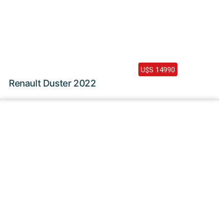
2022 /
87000 Km
U$S 14990
Renault Duster 2022