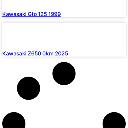
U$S 2490
Kawasaki Gto 125 1999
Haz clic aquí
2025 /
0 Km
U$S 15490
Kawasaki Z650 0km 2025