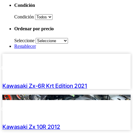
Condición
Condición
Ordenar por precio
Seleccione
Restablecer
Haz clic aquí
2021 /
14000 Km
U$S 18900
Kawasaki Zx-6R Krt Edition 2021
Haz clic aquí
2012 /
46000 Km
U$S 17900
Kawasaki Zx 10R 2012