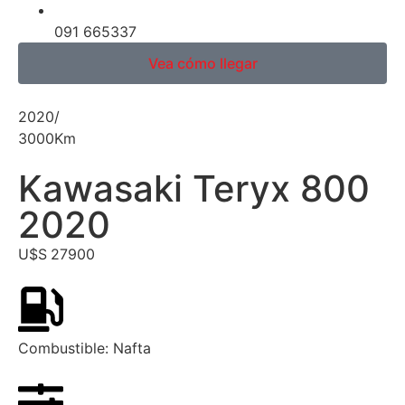
091 665337
Vea cómo llegar
2020
/
3000
Km
Kawasaki Teryx 800
2020
U$S
27900
Combustible:
Nafta