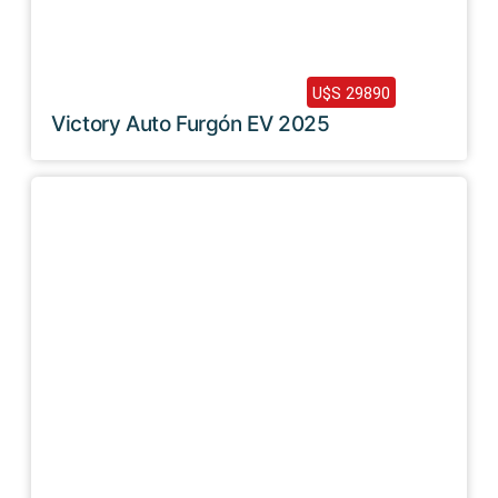
2025 /
0 Km
U$S 29890
Victory Auto Furgón EV 2025