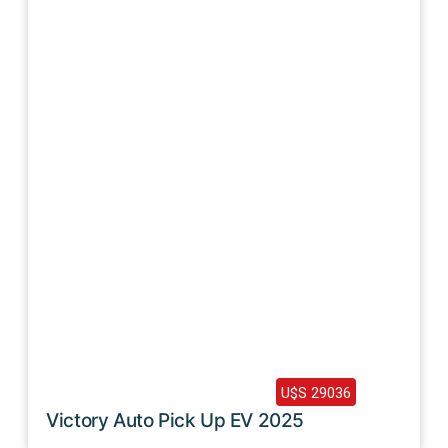
Haz clic aquí
2025 /
0 Km
U$S 29036
Victory Auto Pick Up EV 2025