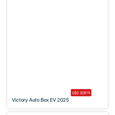
Haz clic aquí
2025 /
0 Km
U$S 32819
Victory Auto Box EV 2025