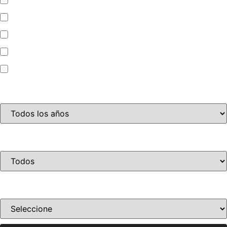
Automóvil
Camioneta
Jet Ski
Motocicleta
Año
Condición
Ordenar por precio