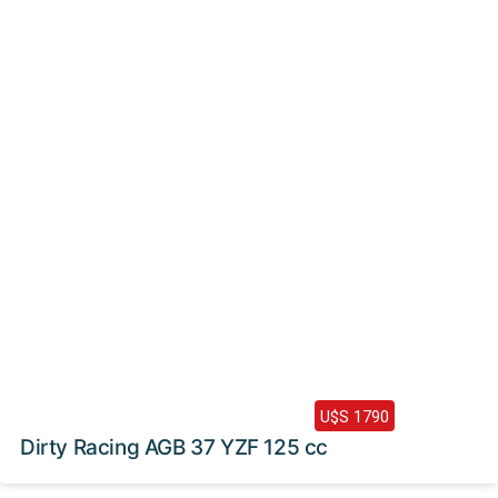
Haz clic aquí
2024 /
0 Km
U$S 1790
Dirty Racing AGB 37 YZF 125 cc