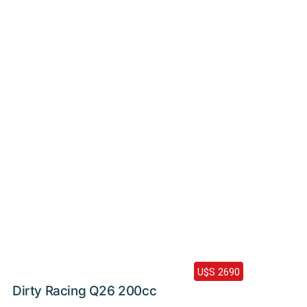
Haz clic aquí
2024 /
0 Km
U$S 2690
Dirty Racing Q26 200cc