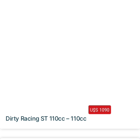
2024 /
0 Km
U$S 1090
Dirty Racing ST 110cc – 110cc