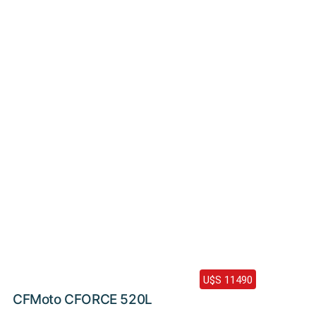
Haz clic aquí
2024 /
0 Km
U$S 11490
CFMoto CFORCE 520L