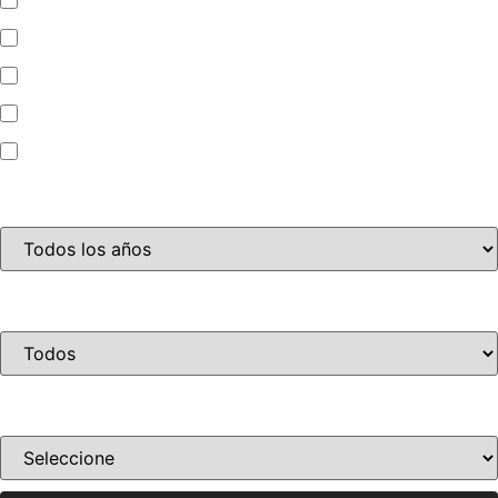
Automóvil
Camioneta
Jet Ski
Motocicleta
Año
Condición
Ordenar por precio