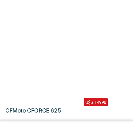
2024 /
0 Km
U$S 14990
CFMoto CFORCE 625