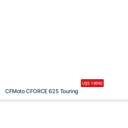
2024 /
0 Km
U$S 14990
CFMoto CFORCE 625 Touring