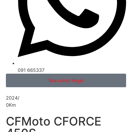
091 665337
Vea cómo llegar
2024
/
0
Km
CFMoto CFORCE