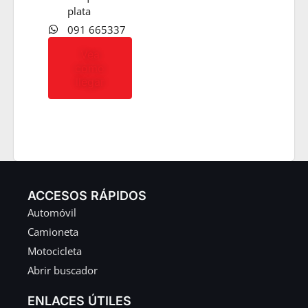
plata
091 665337
Vea
cómo
llegar
ACCESOS RÁPIDOS
Automóvil
Camioneta
Motocicleta
Abrir buscador
ENLACES ÚTILES