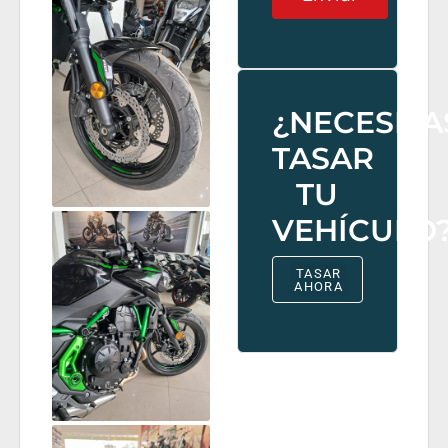
¿NECESITA
TASAR
TU
VEHÍCULO
TASAR
AHORA