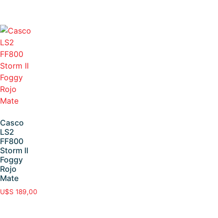
Casco
LS2
FF800
Storm II
Foggy
Rojo
Mate
U$S
189,00