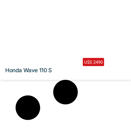
2024 /
0 Km
U$S 2490
Honda Wave 110 S