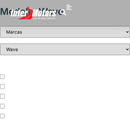
Modelo: Wave
Tipo de vehículo
ATV – UTV
Automóvil
Camioneta
Jet Ski
Motocicleta