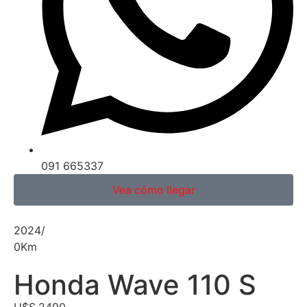
091 665337
Vea cómo llegar
2024
/
0
Km
Honda Wave 110 S
U$S
2490