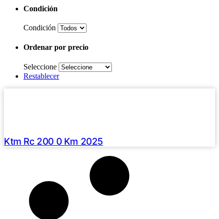
Condición
Condición
Ordenar por precio
Seleccione
Restablecer
Haz clic aquí
2026 /
0 Km
U$S 6990
Ktm Rc 200 0 Km 2025