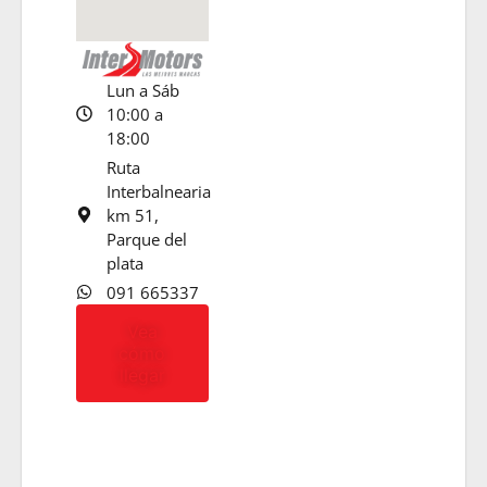
Lun a Sáb
10:00 a
18:00
Ruta
Interbalnearia
km 51,
Parque del
plata
091 665337
Vea
cómo
llegar