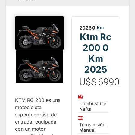
2026
0
/
Km
Ktm Rc
200 0
Km
2025
U$S
6990
KTM RC 200 es una
Combustible:
motocicleta
Nafta
superdeportiva de
entrada, equipada
Transmisión:
con un motor
Manual