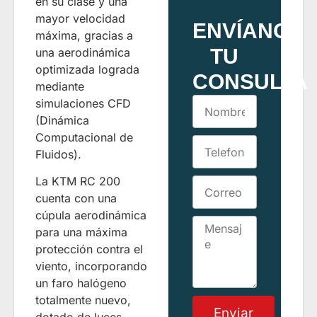
en su clase y una
mayor velocidad
ENVÍANOS
máxima, gracias a
TU
una aerodinámica
optimizada lograda
CONSULTA
mediante
simulaciones CFD
(Dinámica
Computacional de
Fluidos).
La KTM RC 200
cuenta con una
cúpula aerodinámica
para una máxima
protección contra el
viento, incorporando
un faro halógeno
totalmente nuevo,
Enviar