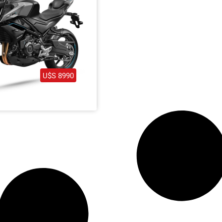
az clic aquí
U$S 8990
 450 0 Km 2025