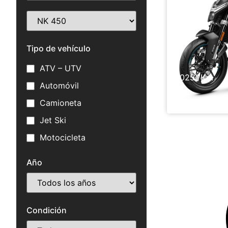
H
Tipo de vehículo
ATV – UTV
2025 /
0 Km
Automóvil
Cf Moto Nk
Camioneta
Jet Ski
Motocicleta
Año
Condición