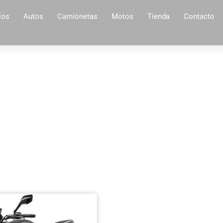
Modelo: NK 450
los
Autos
Camionetas
Motos
Tienda
Contacto