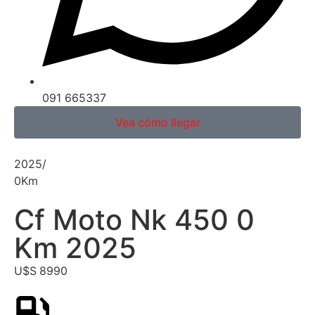
091 665337
Vea cómo llegar
2025
/
0
Km
Cf Moto Nk 450 0
Km 2025
U$S
8990