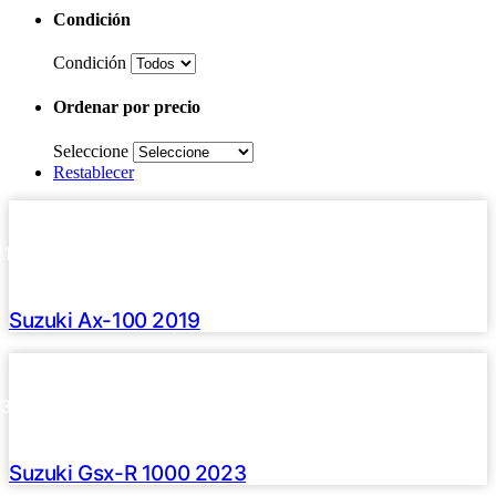
Condición
Condición
Ordenar por precio
Seleccione
Restablecer
Haz clic aquí
2019 /
21800 Km
U$S 1490
Suzuki Ax-100 2019
Haz clic aquí
2023 /
13000 Km
U$S 34900
Suzuki Gsx-R 1000 2023