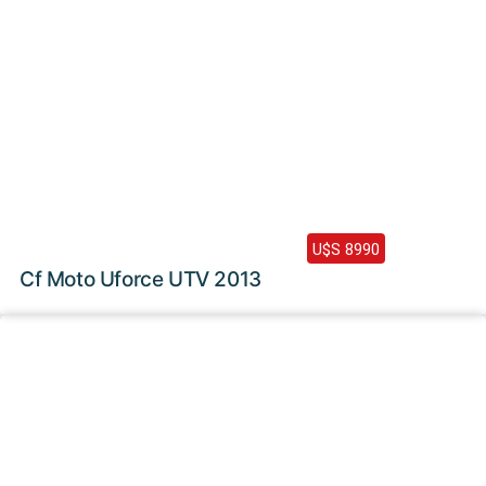
2013 /
5700 Km
U$S 8990
Cf Moto Uforce UTV 2013