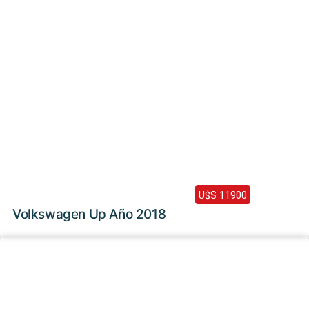
2018 /
93000 Km
U$S 11900
Volkswagen Up Año 2018