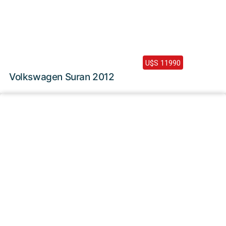
2012 /
166000 Km
U$S 11990
Volkswagen Suran 2012