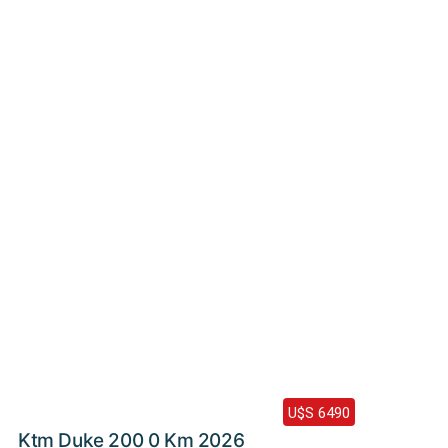
Haz clic aquí
2026 /
0 Km
U$S 6490
Ktm Duke 200 0 Km 2026