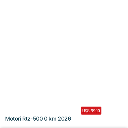
Haz clic aquí
2026 /
0 Km
U$S 9900
Motori Rtz-500 0 km 2026