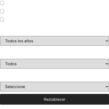
Camioneta
Jet Ski
Motocicleta
Año
Condición
Ordenar por precio
Restablecer