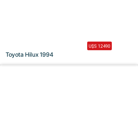
1994 /
542000 Km
U$S 12490
Toyota Hilux 1994