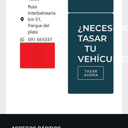
Ruta
Interbalnearia
km 51,
Parque del
¿NECESITA
plata
TASAR
091 665337
TU
Vea
cómo
VEHÍCULO
llegar
TASAR
AHORA