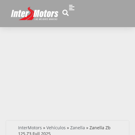
InterMotors
»
Vehículos
»
Zanella
»
Zanella Zb
125 Z3 Full 2025