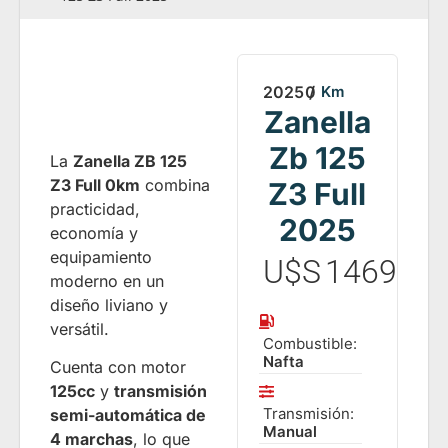
2025
0
/
Km
Zanella
Zb 125
La
Zanella ZB 125
Z3 Full 0km
combina
Z3 Full
practicidad,
2025
economía y
equipamiento
U$S
1469
moderno en un
diseño liviano y
versátil.
Combustible:
Nafta
Cuenta con motor
125cc
y
transmisión
Transmisión:
semi-automática de
Manual
4 marchas
, lo que