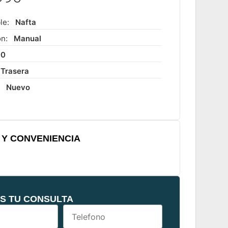
le:
Nafta
ón:
Manual
00
Trasera
:
Nuevo
Y CONVENIENCIA
S TU CONSULTA