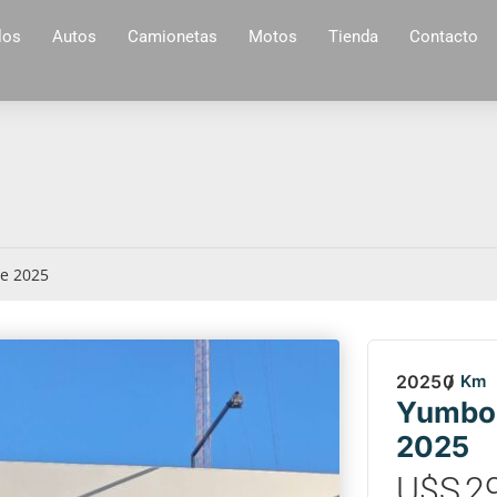
los
Autos
Camionetas
Motos
Tienda
Contacto
e 2025
2025
0
/
Km
Yumbo 
2025
U$S
2