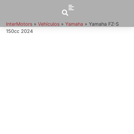
InterMotors
»
Vehículos
»
Yamaha
»
Yamaha FZ-S
150cc 2024