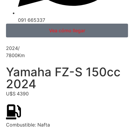
091 665337
Vea cómo llegar
2024
/
7800
Km
Yamaha FZ-S 150cc
2024
U$S
4390
Combustible:
Nafta