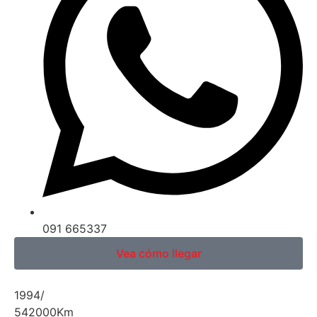
091 665337
Vea cómo llegar
1994
/
542000
Km