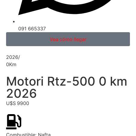
091 665337
Vea cómo llegar
2026
/
0
Km
Motori Rtz-500 0 km
2026
U$S
9900
Combustible:
Nafta