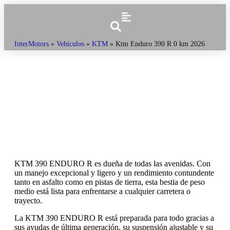
InterMotors
»
Vehículos
»
KTM
»
Ktm Enduro 390 R 0 km 2026
KTM 390 ENDURO R es dueña de todas las avenidas. Con
un manejo excepcional y ligero y un rendimiento contundente
tanto en asfalto como en pistas de tierra, esta bestia de peso
medio está lista para enfrentarse a cualquier carretera o
trayecto.
La KTM 390 ENDURO R está preparada para todo gracias a
sus ayudas de última generación, su suspensión ajustable y su