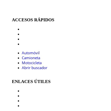
ACCESOS RÁPIDOS
Automóvil
Camioneta
Motocicleta
Abrir buscador
Automóvil
Camioneta
Motocicleta
Abrir buscador
ENLACES ÚTILES
Inicio
Contacto
Blog
Tasación de vehículos