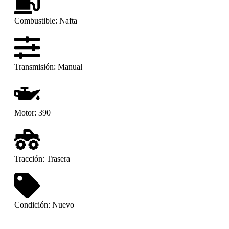
Combustible:
Nafta
Transmisión:
Manual
Motor:
390
Tracción:
Trasera
Condición:
Nuevo