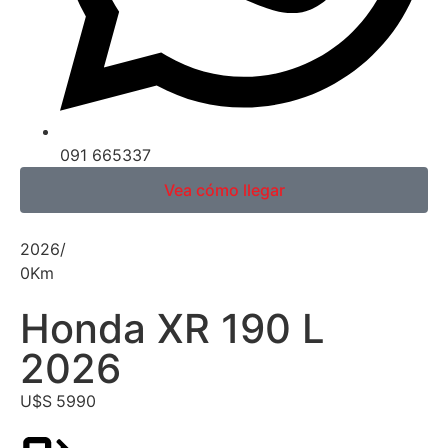
091 665337
Vea cómo llegar
2026
/
0
Km
Honda XR 190 L
2026
U$S
5990