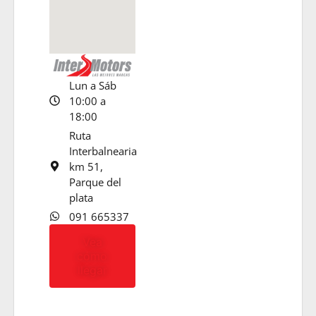
Lun a Sáb
10:00 a
18:00
Ruta
Interbalnearia
km 51,
Parque del
plata
091 665337
Vea
cómo
llegar