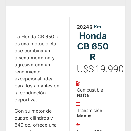
2024
0
/
Km
Honda
La Honda CB 650 R
es una motocicleta
CB 650
que combina un
R
diseño moderno y
agresivo con un
U$S
19.990
rendimiento
excepcional, ideal
para los amantes de
Combustible:
la conducción
Nafta
deportiva.
Transmisión:
Con su motor de
Manual
cuatro cilindros y
649 cc, ofrece una