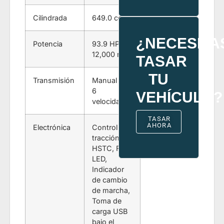
Cilindrada
649.0 cc
¿NECESITA
Potencia
93.9 HP @
12,000 rpm
TASAR
TU
Transmisión
Manual de
6
VEHÍCULO?
velocidades
TASAR
AHORA
Electrónica
Control de
tracción
HSTC, Full
LED,
Indicador
de cambio
de marcha,
Toma de
carga USB
bajo el