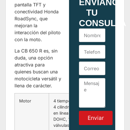
ENVÍANOS
pantalla TFT y
TU
conectividad Honda
RoadSync, que
CONSULTA
mejoran la
interacción del piloto
con la moto.
La CB 650 R es, sin
duda, una opción
atractiva para
quienes buscan una
motocicleta versátil y
llena de carácter.
Motor
4 tiempos,
4 cilindros
en línea,
Enviar
DOHC, 16
válvulas