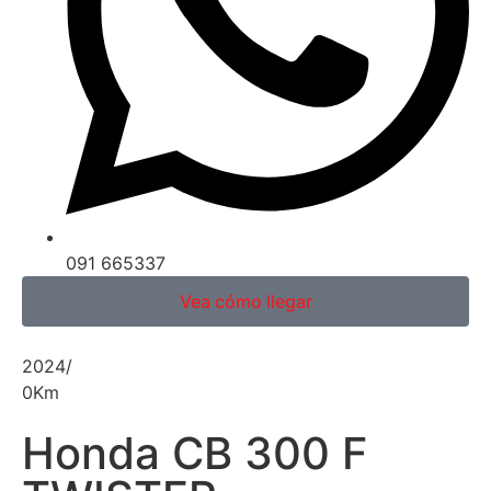
091 665337
Vea cómo llegar
2024
/
0
Km
Honda CB 300 F