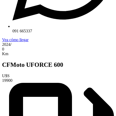
091 665337
Vea cómo llegar
2024
/
0
Km
CFMoto UFORCE 600
U$S
19900