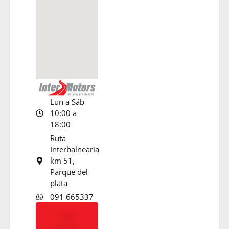
Lun a Sáb
10:00 a
18:00
Ruta
Interbalnearia
km 51,
Parque del
plata
091 665337
Vea
cómo