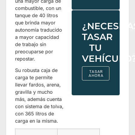
una mayor carga de
combustible, con un
tanque de 40 litros
que brinda mayor
¿NECESITA
autonomía traducido
TASAR
a mayor capacidad
de trabajo sin
TU
preocuparse por
VEHÍCULO
repostar.
Su robusta caja de
TASAR
AHORA
carga te permite
llevar fardos, arena,
gravilla y mucho
más, además cuenta
con sistema de tolva,
con 365 litros de
carga en la misma.