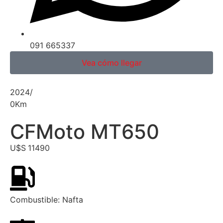
091 665337
Vea cómo llegar
2024
/
0
Km
CFMoto MT650
U$S
11490
Combustible:
Nafta