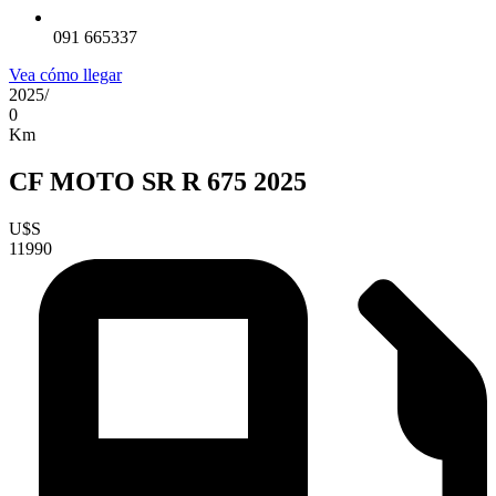
091 665337
Vea cómo llegar
2025
/
0
Km
CF MOTO SR R 675 2025
U$S
11990