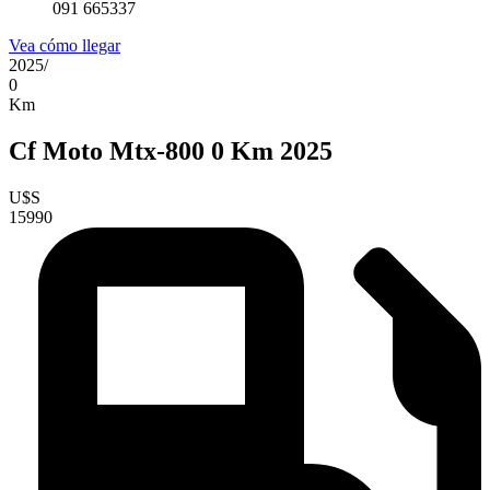
091 665337
Vea cómo llegar
2025
/
0
Km
Cf Moto Mtx-800 0 Km 2025
U$S
15990