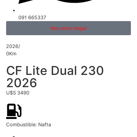
091 665337
Vea cómo llegar
2026
/
0
Km
CF Lite Dual 230
2026
U$S
3490
Combustible:
Nafta