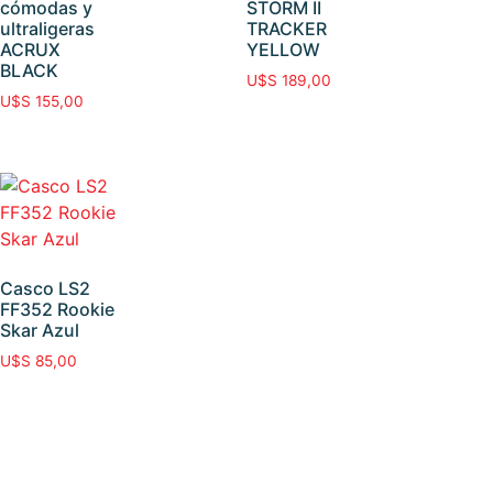
cómodas y
STORM II
ultraligeras
TRACKER
ACRUX
YELLOW
BLACK
U$S
189,00
U$S
155,00
Casco LS2
FF352 Rookie
Skar Azul
U$S
85,00