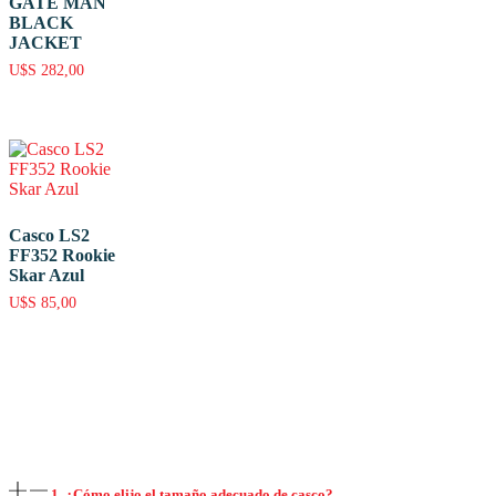
GATE MAN
BLACK
JACKET
U$S
282,00
Casco LS2
FF352 Rookie
Skar Azul
U$S
85,00
1. ¿Cómo elijo el tamaño adecuado de casco?