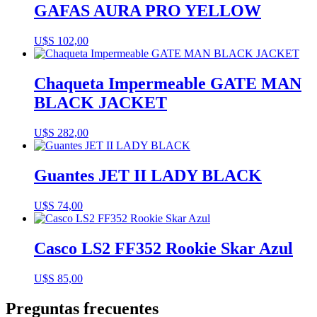
GAFAS AURA PRO YELLOW
U$S
102,00
Chaqueta Impermeable GATE MAN
BLACK JACKET
U$S
282,00
Guantes JET II LADY BLACK
U$S
74,00
Casco LS2 FF352 Rookie Skar Azul
U$S
85,00
Preguntas frecuentes