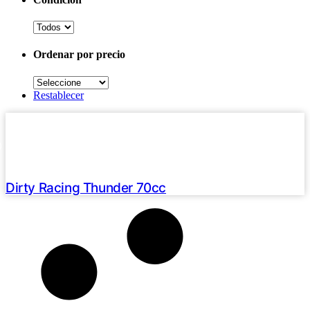
Condición
Ordenar por precio
Seleccione
Restablecer
Haz clic aquí
2024 /
0 Km
U$S 1290
Dirty Racing Thunder 70cc