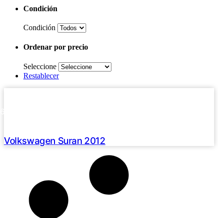
Condición
Condición
Ordenar por precio
Seleccione
Restablecer
Haz clic aquí
2012 /
166000 Km
U$S 11990
Volkswagen Suran 2012