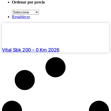
Ordenar por precio
Seleccione
Restablecer
Haz clic aquí
2026 /
0 Km
U$S 2990
Vital Sbk 200 – 0 Km 2026