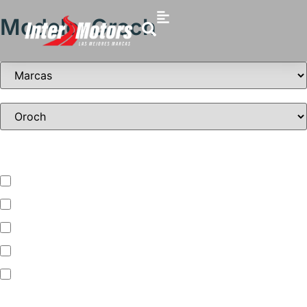
Modelo: Oroch
Tipo de vehículo
ATV – UTV
Automóvil
Camioneta
Jet Ski
Motocicleta