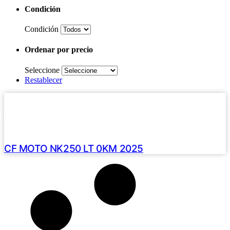
Condición
Condición
Ordenar por precio
Seleccione
Restablecer
Haz clic aquí
2025 /
0 Km
U$S 5890
CF MOTO NK250 LT 0KM 2025