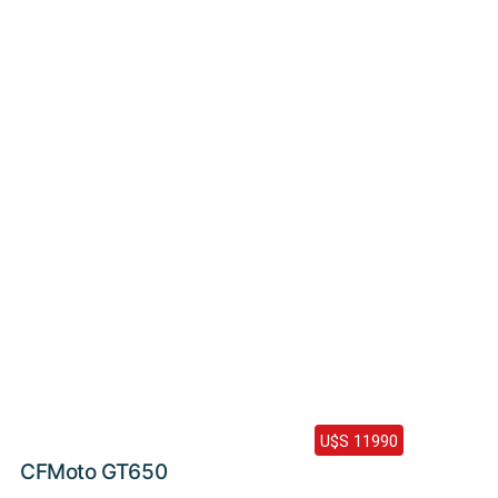
Haz clic aquí
2024 /
0 Km
U$S 11990
CFMoto GT650