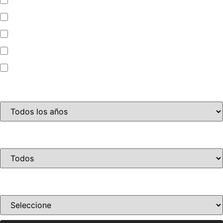
Automóvil
Camioneta
Jet Ski
Motocicleta
Año
Condición
Ordenar por precio