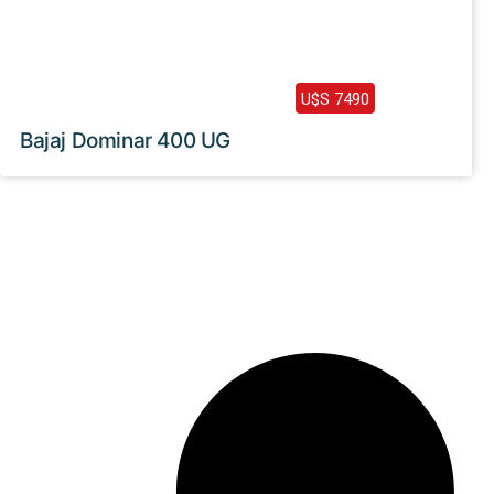
2024 /
0 Km
U$S 7490
Bajaj Dominar 400 UG