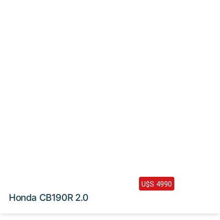
Haz clic aquí
2024 /
0 Km
U$S 4990
Honda CB190R 2.0