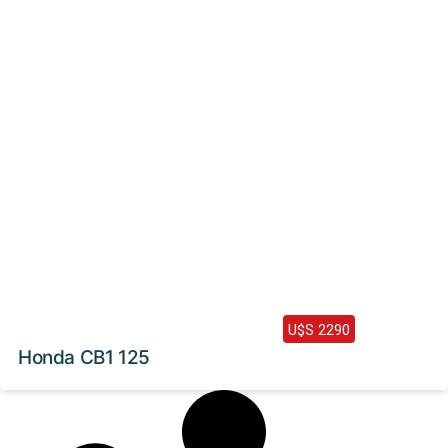
2024 /
0 Km
U$S 2290
Honda CB1 125