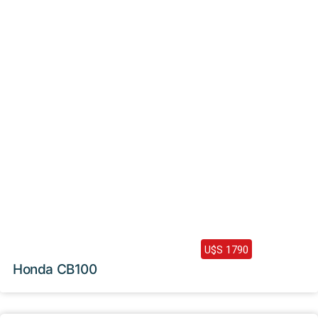
2024 /
0 Km
U$S 1790
Honda CB100