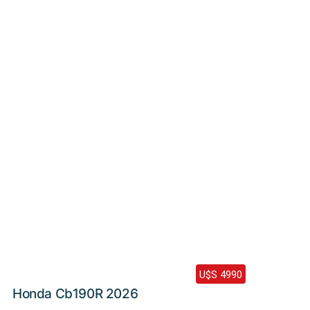
Haz clic aquí
2026 /
0 Km
U$S 4990
Honda Cb190R 2026