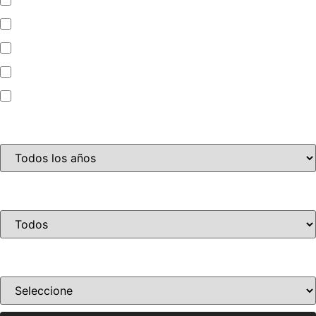
Automóvil
Camioneta
Jet Ski
Motocicleta
Año
Condición
Ordenar por precio