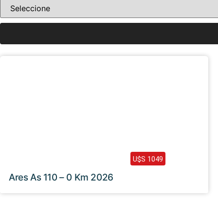
Haz clic aquí
2026 /
0 Km
U$S 1049
Ares As 110 – 0 Km 2026