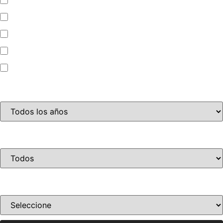
Automóvil
Camioneta
Jet Ski
Motocicleta
Año
Condición
Ordenar por precio