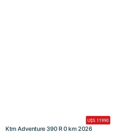
Haz clic aquí
2026 /
0 Km
U$S 11990
Ktm Adventure 390 R 0 km 2026