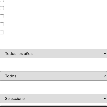
Automóvil
Camioneta
Jet Ski
Motocicleta
Año
Condición
Ordenar por precio