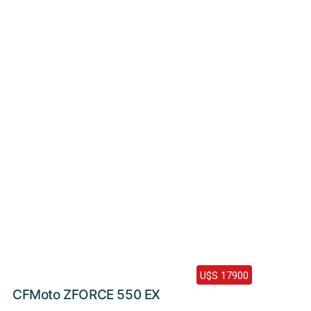
Haz clic aquí
2024 /
0 Km
U$S 17900
CFMoto ZFORCE 550 EX