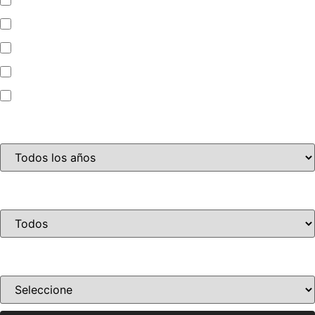
Automóvil
Camioneta
Jet Ski
Motocicleta
Año
Condición
Ordenar por precio