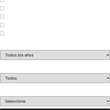
Automóvil
Camioneta
Jet Ski
Motocicleta
Año
Condición
Ordenar por precio