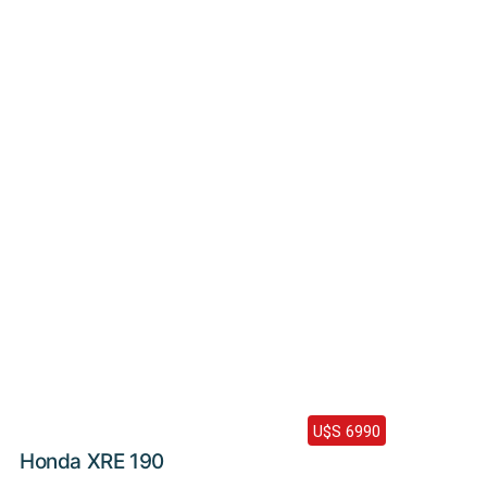
Haz clic aquí
2024 /
0 Km
U$S 6990
Honda XRE 190