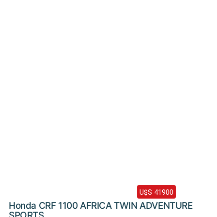
Haz clic aquí
2024 /
0 Km
U$S 41900
Honda CRF 1100 AFRICA TWIN ADVENTURE
SPORTS