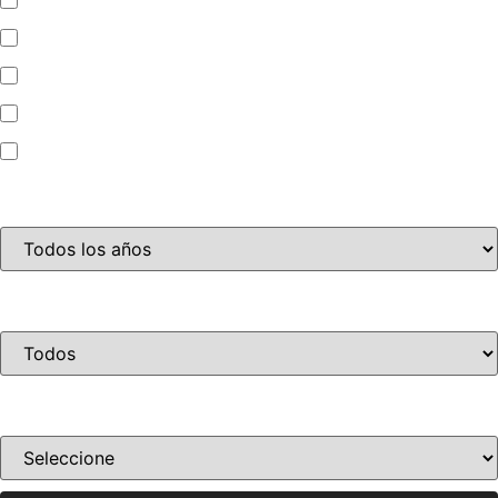
Automóvil
Camioneta
Jet Ski
Motocicleta
Año
Condición
Ordenar por precio