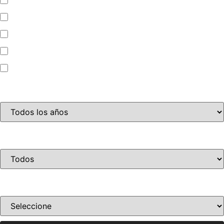
Automóvil
Camioneta
Jet Ski
Motocicleta
Año
Condición
Ordenar por precio