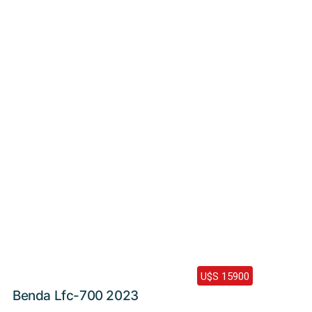
Haz clic aquí
2023 /
5200 Km
U$S 15900
Benda Lfc-700 2023